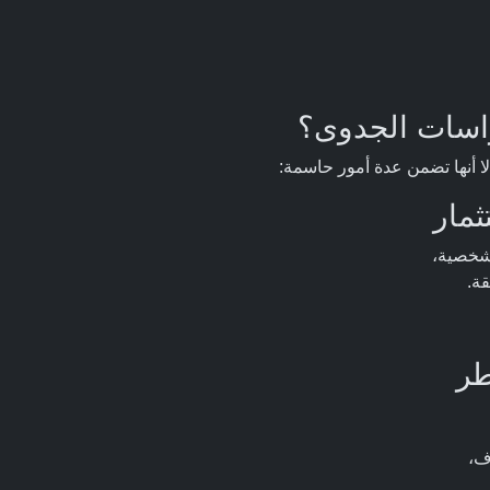
 دراسات الجدوى؟
لشخصية،
قة.
ف،